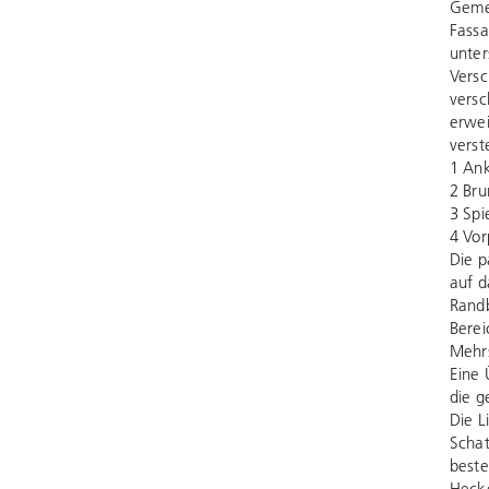
Gemei
Fassa
unter
Versc
versc
erwe
verst
1 Ank
2 Bru
3 Spi
4 Vor
Die p
auf d
Randb
Berei
Mehrs
Eine 
die g
Die L
Schat
best
Hecke