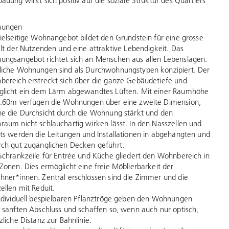
auung wirkt sich positiv auf die soziale Struktur des Quartiers
ungen
ielseitige Wohnangebot bildet den Grundstein für eine grosse
alt der Nutzenden und eine attraktive Lebendigkeit. Das
ngsangebot richtet sich an Menschen aus allen Lebenslagen.
iche Wohnungen sind als Durchwohnungstypen konzipiert. Der
ereich erstreckt sich über die ganze Gebäudetiefe und
licht ein dem Lärm abgewandtes Lüften. Mit einer Raumhöhe
.60m verfügen die Wohnungen über eine zweite Dimension,
e die Durchsicht durch die Wohnung stärkt und den
aum nicht schlauchartig wirken lässt. In den Nasszellen und
ts werden die Leitungen und Installationen in abgehängten und
ch gut zugänglichen Decken geführt.
Schrankzeile für Entrée und Küche gliedert den Wohnbereich in
Zonen. Dies ermöglicht eine freie Möblierbarkeit der
ner*innen. Zentral erschlossen sind die Zimmer und die
ellen mit Reduit.
ndividuell bespielbaren Pflanztröge geben den Wohnungen
 sanften Abschluss und schaffen so, wenn auch nur optisch,
zliche Distanz zur Bahnlinie.