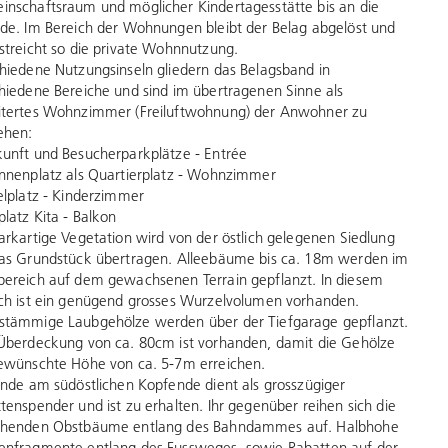
nschaftsraum und möglicher Kindertagesstätte bis an die
de. Im Bereich der Wohnungen bleibt der Belag abgelöst und
streicht so die private Wohnnutzung.
hiedene Nutzungsinseln gliedern das Belagsband in
hiedene Bereiche und sind im übertragenen Sinne als
itertes Wohnzimmer (Freiluftwohnung) der Anwohner zu
ehen:
unft und Besucherparkplätze - Entrée
nnenplatz als Quartierplatz - Wohnzimmer
elplatz - Kinderzimmer
platz Kita - Balkon
arkartige Vegetation wird von der östlich gelegenen Siedlung
as Grundstück übertragen. Alleebäume bis ca. 18m werden im
ereich auf dem gewachsenen Terrain gepflanzt. In diesem
ch ist ein genügend grosses Wurzelvolumen vorhanden.
tämmige Laubgehölze werden über der Tiefgarage gepflanzt.
Überdeckung von ca. 80cm ist vorhanden, damit die Gehölze
ewünschte Höhe von ca. 5-7m erreichen.
inde am südöstlichen Kopfende dient als grosszügiger
tenspender und ist zu erhalten. Ihr gegenüber reihen sich die
ehenden Obstbäume entlang des Bahndammes auf. Halbhohe
nfragmente entlang des Fussweges, sowie Rabatten auf der