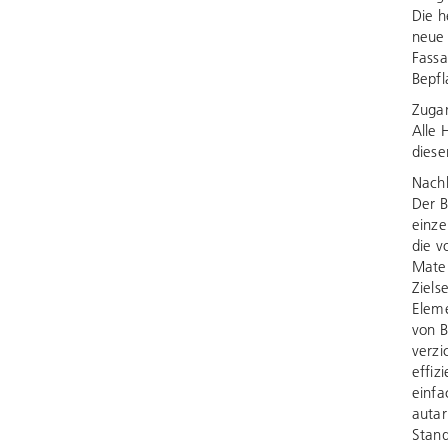
Die h
neue 
Fassa
Bepfl
Zuga
Alle 
diese
Nachh
Der B
einze
die v
Mater
Ziels
Eleme
von B
verzi
effiz
einfa
autar
Stand