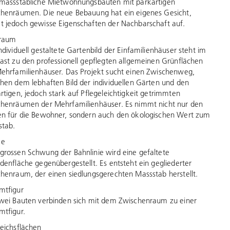
massstäbliche Mietwohnungsbauten mit parkartigen
henräumen. Die neue Bebauung hat ein eigenes Gesicht,
 jedoch gewisse Eigenschaften der Nachbarschaft auf.
raum
ndividuell gestaltete Gartenbild der Einfamilienhäuser steht im
ast zu den professionell gepflegten allgemeinen Grünflächen
ehrfamilienhäuser. Das Projekt sucht einen Zwischenweg,
hen dem lebhaften Bild der individuellen Gärten und den
rtigen, jedoch stark auf Pflegeleichtigkeit getrimmten
henräumen der Mehrfamilienhäuser. Es nimmt nicht nur den
n für die Bewohner, sondern auch den ökologischen Wert zum
stab.
me
rossen Schwung der Bahnlinie wird eine gefaltete
denfläche gegenübergestellt. Es entsteht ein gegliederter
henraum, der einen siedlungsgerechten Massstab herstellt.
mtfigur
wei Bauten verbinden sich mit dem Zwischenraum zu einer
tfigur.
eichsflächen