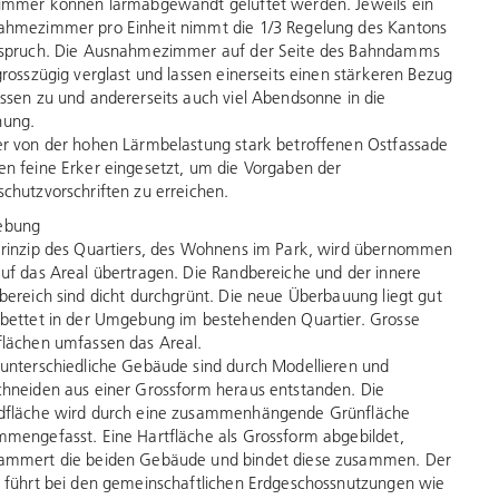
immer können lärmabgewandt gelüftet werden. Jeweils ein
hmezimmer pro Einheit nimmt die 1/3 Regelung des Kantons
nspruch. Die Ausnahmezimmer auf der Seite des Bahndamms
grosszügig verglast und lassen einerseits einen stärkeren Bezug
ssen zu und andererseits auch viel Abendsonne in die
ung.
r von der hohen Lärmbelastung stark betroffenen Ostfassade
n feine Erker eingesetzt, um die Vorgaben der
chutzvorschriften zu erreichen.
ebung
rinzip des Quartiers, des Wohnens im Park, wird übernommen
uf das Areal übertragen. Die Randbereiche und der innere
bereich sind dicht durchgrünt. Die neue Überbauung liegt gut
bettet in der Umgebung im bestehenden Quartier. Grosse
lächen umfassen das Areal.
unterschiedliche Gebäude sind durch Modellieren und
hneiden aus einer Grossform heraus entstanden. Die
dfläche wird durch eine zusammenhängende Grünfläche
mengefasst. Eine Hartfläche als Grossform abgebildet,
ammert die beiden Gebäude und bindet diese zusammen. Der
 führt bei den gemeinschaftlichen Erdgeschossnutzungen wie