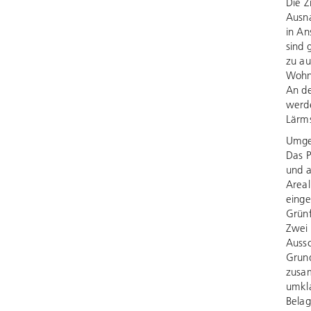
Die Z
Ausna
in A
sind 
zu au
Wohn
An de
werde
Lärms
Umg
Das P
und a
Areal
einge
Grünf
Zwei 
Aussc
Grun
zusam
umkl
Belag