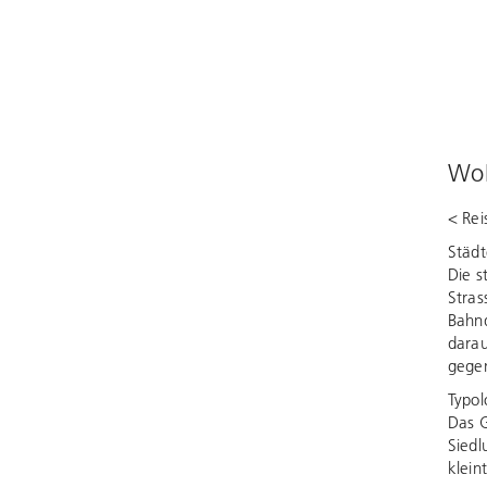
Woh
< Rei
Städ
Die s
Stras
Bahn
darau
gegen
Typol
Das G
Siedl
klein