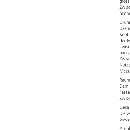
gross
Zwisc
nimmt
Grün
Das i
Kontr
der M
zwisc
parka
Zwisc
Nutze
Mass
Räu
Dem g
Fassa
Zwisc
Gesa
Die z
Gesam
Ausgl