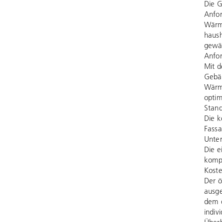
Die G
Anfor
Wärme
haush
gewäh
Anfor
Mit d
Gebä
Wärme
opti
Stand
Die k
Fassa
Unter
Die e
kompa
Koste
Der ö
ausge
dem d
indiv