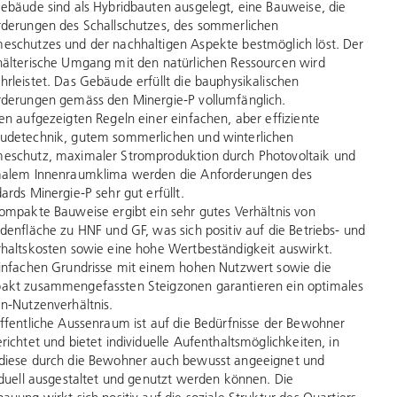
ebäude sind als Hybridbauten ausgelegt, eine Bauweise, die
derungen des Schallschutzes, des sommerlichen
schutzes und der nachhaltigen Aspekte bestmöglich löst. Der
älterische Umgang mit den natürlichen Ressourcen wird
rleistet. Das Gebäude erfüllt die bauphysikalischen
derungen gemäss den Minergie-P vollumfänglich.
en aufgezeigten Regeln einer einfachen, aber effiziente
udetechnik, gutem sommerlichen und winterlichen
schutz, maximaler Stromproduktion durch Photovoltaik und
malem Innenraumklima werden die Anforderungen des
ards Minergie-P sehr gut erfüllt.
ompakte Bauweise ergibt ein sehr gutes Verhältnis von
denfläche zu HNF und GF, was sich positiv auf die Betriebs- und
haltskosten sowie eine hohe Wertbeständigkeit auswirkt.
infachen Grundrisse mit einem hohen Nutzwert sowie die
kt zusammengefassten Steigzonen garantieren ein optimales
n-Nutzenverhältnis.
ffentliche Aussenraum ist auf die Bedürfnisse der Bewohner
richtet und bietet individuelle Aufenthaltsmöglichkeiten, in
iese durch die Bewohner auch bewusst angeeignet und
iduell ausgestaltet und genutzt werden können. Die