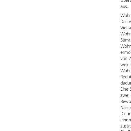
Überb
aus.
Wohn
Das v
Vielf
Wohnu
Sämtl
Wohnb
ermög
von 2
welch
Wohnr
Redui
dadur
Eine 
zwei 
Bewoh
Nassz
Die i
einen
zusät