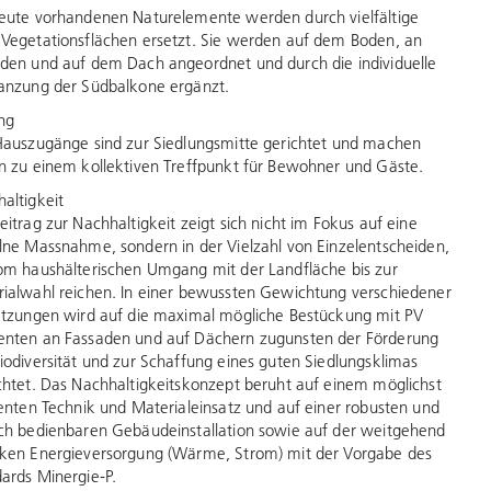
eute vorhandenen Naturelemente werden durch vielfältige
Vegetationsflächen ersetzt. Sie werden auf dem Boden, an
den und auf dem Dach angeordnet und durch die individuelle
anzung der Südbalkone ergänzt.
ng
Hauszugänge sind zur Siedlungsmitte gerichtet und machen
n zu einem kollektiven Treffpunkt für Bewohner und Gäste.
altigkeit
eitrag zur Nachhaltigkeit zeigt sich nicht im Fokus auf eine
lne Massnahme, sondern in der Vielzahl von Einzelentscheiden,
om haushälterischen Umgang mit der Landfläche bis zur
ialwahl reichen. In einer bewussten Gewichtung verschiedener
etzungen wird auf die maximal mögliche Bestückung mit PV
nten an Fassaden und auf Dächern zugunsten der Förderung
iodiversität und zur Schaffung eines guten Siedlungsklimas
chtet. Das Nachhaltigkeitskonzept beruht auf einem möglichst
ienten Technik und Materialeinsatz und auf einer robusten und
ch bedienbaren Gebäudeinstallation sowie auf der weitgehend
ken Energieversorgung (Wärme, Strom) mit der Vorgabe des
ards Minergie-P.