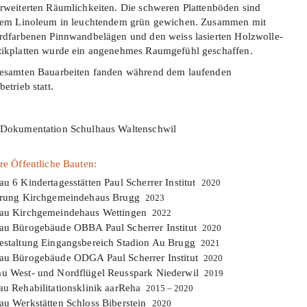
rweiterten Räumlichkeiten. Die schweren Plattenböden sind
tem Linoleum in leuchtendem grün gewichen. Zusammen mit
rdfarbenen Pinnwandbelägen und den weiss lasierten Holzwolle-
ikplatten wurde ein angenehmes Raumgefühl geschaffen.
esamten Bauarbeiten fanden während dem laufenden
etrieb statt.
Dokumentation Schulhaus Waltenschwil
re Öffentliche Bauten:
u 6 Kindertagesstätten Paul Scherrer Institut
2020
erung Kirchgemeindehaus Brugg
2023
au Kirchgemeindehaus Wettingen
2022
u Bürogebäude OBBA Paul Scherrer Institut
2020
staltung Eingangsbereich Stadion Au Brugg
2021
u Bürogebäude ODGA Paul Scherrer Institut
2020
 West- und Nordflügel Reusspark Niederwil
2019
u Rehabilitationsklinik aarReha
2015 – 2020
u Werkstätten Schloss Biberstein
2020