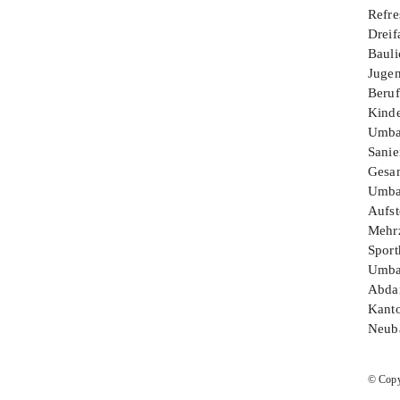
Refre
Dreif
Bauli
Juge
Beruf
Kinde
Umbau
Sanie
Gesam
Umba
Aufst
Mehr
Sport
Umba
Abdan
Kanto
Neuba
© Copy