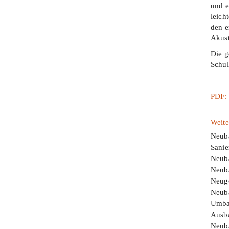
und e
leich
den e
Akust
Die g
Schulb
PDF:
Weite
Neuba
Sani
Neub
Neuba
Neuge
Neuba
Umbau
Ausba
Neuba