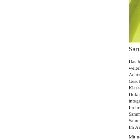
San
Das 
weite
Achtz
Gesch
Klass
Holzr
integ
Im be
Samm
Samml
Im An
Mit n