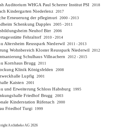
sh Auditorium WHGA Paul Scherrer Institut PSI
2018
ach Kindergarten Niederlenz
2017
che Erneuerung der pflegimuri
2000 - 2013
ndheim Schenkung Dapples
2005 - 2011
sbildungsheim Neuhof Birr
2006
rtagesstätte Fehraltorf
2010 - 2014
 Altersheim Reusspark Niederwil
2011 - 2013
rung Wohnbereich Kloster Reusspark Niederwil
2012
tsanierung Schulhaus Villnachern
2012 - 2015
u Kornhaus Brugg
2011
ockung Klinik Königsfelden
2008
zweckhalle Lupfig
2001
halle Kaisten
2001
u und Erweiterung Schloss Habsburg
1995
kungshalle Friedhof Brugg
2003
nale Kinderstation Rüfenach
2000
u Friedhof Turgi
1999
right Architheke AG 2026